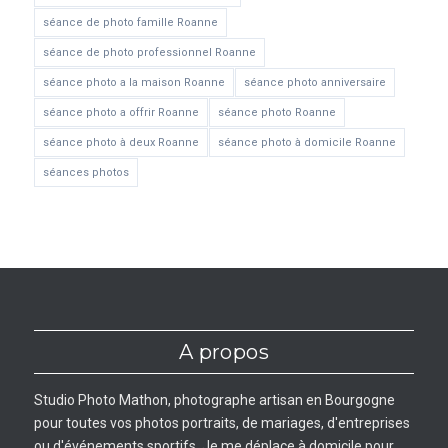
séance de photo famille Roanne
séance de photo professionnel Roanne
séance photo a la maison Roanne
séance photo anniversaire
séance photo a offrir Roanne
séance photo Roanne
séance photo à deux Roanne
séance photo à domicile Roanne
séances photos
A propos
Studio Photo Mathon, photographe artisan en Bourgogne
pour toutes vos photos portraits, de mariages, d'entreprises
ou d'événements sportifs. Je me déplace à domicile pour