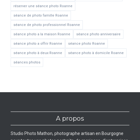
réserver une séance photo Roanne
séance de photo famille Roanne
séance de photo professionnel Roanne
séance photo a la maison Roanne
séance photo anniversaire
séance photo a offrir Roanne
séance photo Roanne
séance photo à deux Roanne
séance photo à domicile Roanne
séances photos
A propos
Studio Photo Mathon, photographe artisan en Bourgogne