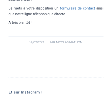
Je mets à votre disposition un
formulaire de contact
ainsi
que notre ligne téléphonique directe.
A très bientôt !
14/02/2019
/
PAR
NICOLAS MATHON
Et sur Instagram !