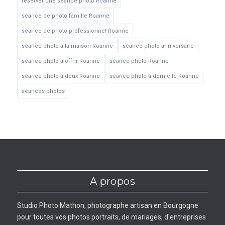
réserver une séance photo Roanne
séance de photo famille Roanne
séance de photo professionnel Roanne
séance photo a la maison Roanne
séance photo anniversaire
séance photo a offrir Roanne
séance photo Roanne
séance photo à deux Roanne
séance photo à domicile Roanne
séances photos
A propos
Studio Photo Mathon, photographe artisan en Bourgogne
pour toutes vos photos portraits, de mariages, d'entreprises