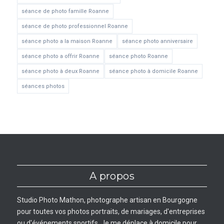
séance de photo famille Roanne
séance de photo professionnel Roanne
séance photo a la maison Roanne
séance photo anniversaire
séance photo a offrir Roanne
séance photo Roanne
séance photo à deux Roanne
séance photo à domicile Roanne
séances photos
A propos
Studio Photo Mathon, photographe artisan en Bourgogne
pour toutes vos photos portraits, de mariages, d'entreprises
ou d'événements sportifs. Je me déplace à domicile pour