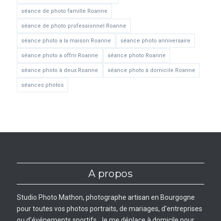
séance de photo famille Roanne
séance de photo professionnel Roanne
séance photo a la maison Roanne
séance photo anniversaire
séance photo a offrir Roanne
séance photo Roanne
séance photo à deux Roanne
séance photo à domicile Roanne
séances photos
A propos
Studio Photo Mathon, photographe artisan en Bourgogne
pour toutes vos photos portraits, de mariages, d'entreprises
ou d'événements sportifs. Je me déplace à domicile pour