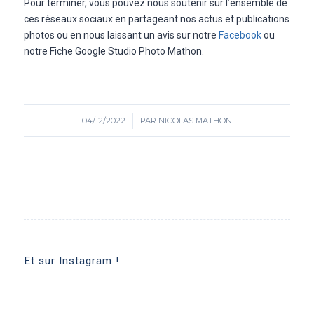
Pour terminer, vous pouvez nous soutenir sur l’ensemble de
ces réseaux sociaux en partageant nos actus et publications
photos ou en nous laissant un avis sur notre
Facebook
ou
notre Fiche Google Studio Photo Mathon.
04/12/2022
/
PAR
NICOLAS MATHON
Et sur Instagram !