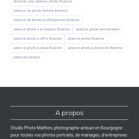
réserver une séance photo Roanne
séance de photo famille Roanne
séance de photo professionnel Roanne
séance photo a la maison Roanne
séance photo anniversaire
séance photo a offrir Roanne
séance photo Roanne
séance photo à deux Roanne
séance photo à domicile Roanne
séances photos
A propos
Studio Photo Mathon, photographe artisan en Bourgogne
pour toutes vos photos portraits, de mariages, d'entreprises