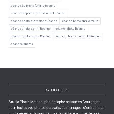
séance de photo famille Roanne
séance de photo professionnel Roanne
séance photo a la maison Roanne
séance photo anniversaire
séance photo a offrir Roanne
séance photo Roanne
séance photo à deux Roanne
séance photo à domicile Roanne
séances photos
A propos
Studio Photo Mathon, photographe artisan en Bourgogne
pour toutes vos photos portraits, de mariages, d'entreprises
ou d'événements sportifs. Je me déplace à domicile pour