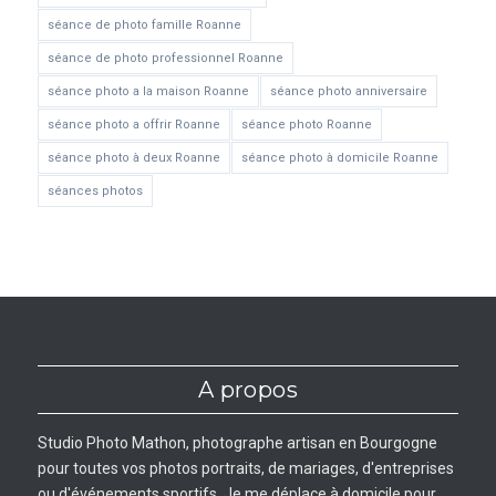
séance de photo famille Roanne
séance de photo professionnel Roanne
séance photo a la maison Roanne
séance photo anniversaire
séance photo a offrir Roanne
séance photo Roanne
séance photo à deux Roanne
séance photo à domicile Roanne
séances photos
A propos
Studio Photo Mathon, photographe artisan en Bourgogne
pour toutes vos photos portraits, de mariages, d'entreprises
ou d'événements sportifs. Je me déplace à domicile pour